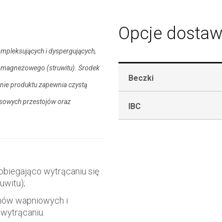
Opcje dostaw
mpleksujących i dyspergujących,
-magnezowego (struwitu). Środek
Beczki
nie produktu zapewnia czystą
kresowych przestojów oraz
IBC
obiegająco wytrącaniu się
witu);
onów wapniowych i
wytrącaniu.