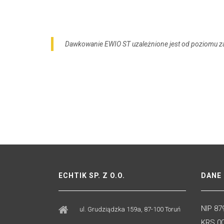
Dawkowanie EWIO ST uzależnione jest od poziomu z
ECHTIK SP. Z O.O.
DANE 
NIP 87
ul. Grudziądzka 159a, 87-100 Toruń
KRS 0