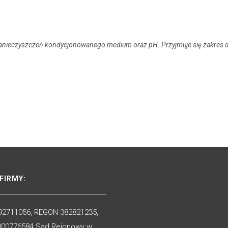
anieczyszczeń kondycjonowanego medium oraz pH. Przyjmuje się zakres
FIRMY:
92711056, REGON 382821235,
000776584 Sąd Rejonowy w