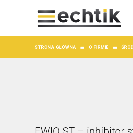
STRONA GŁÓWNA
O FIRMIE
ŚROD
EWIO ST – inhibitor s