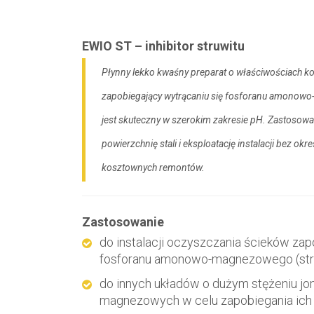
EWIO ST – inhibitor struwitu
Płynny lekko kwaśny preparat o właściwościach ko
zapobiegający wytrącaniu się fosforanu amonowo
jest skuteczny w szerokim zakresie pH. Zastosowa
powierzchnię stali i eksploatację instalacji bez o
kosztownych remontów.
Zastosowanie
do instalacji oczyszczania ścieków zap
fosforanu amonowo-magnezowego (stru
do innych układów o dużym stężeniu j
magnezowych w celu zapobiegania ich 